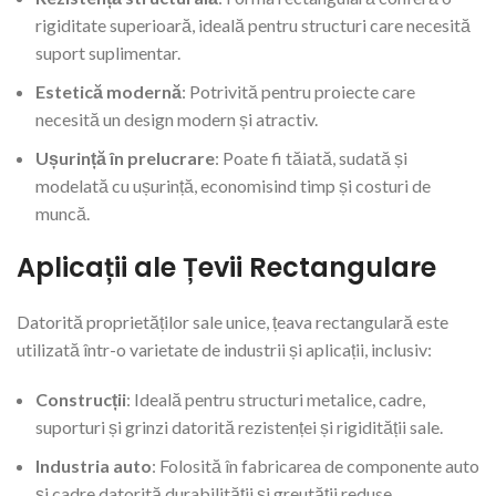
rigiditate superioară, ideală pentru structuri care necesită
suport suplimentar.
Estetică modernă
: Potrivită pentru proiecte care
necesită un design modern și atractiv.
Ușurință în prelucrare
: Poate fi tăiată, sudată și
modelată cu ușurință, economisind timp și costuri de
muncă.
Aplicații ale Țevii Rectangulare
Datorită proprietăților sale unice, țeava rectangulară este
utilizată într-o varietate de industrii și aplicații, inclusiv:
Construcții
: Ideală pentru structuri metalice, cadre,
suporturi și grinzi datorită rezistenței și rigidității sale.
Industria auto
: Folosită în fabricarea de componente auto
și cadre datorită durabilității și greutății reduse.