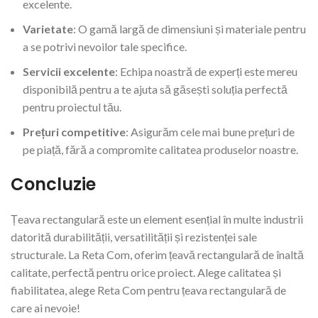
excelente.
Varietate
: O gamă largă de dimensiuni și materiale pentru
a se potrivi nevoilor tale specifice.
Servicii excelente
: Echipa noastră de experți este mereu
disponibilă pentru a te ajuta să găsești soluția perfectă
pentru proiectul tău.
Prețuri competitive
: Asigurăm cele mai bune prețuri de
pe piață, fără a compromite calitatea produselor noastre.
Concluzie
Țeava rectangulară este un element esențial în multe industrii
datorită durabilității, versatilității și rezistenței sale
structurale. La Reta Com, oferim țeavă rectangulară de înaltă
calitate, perfectă pentru orice proiect. Alege calitatea și
fiabilitatea, alege Reta Com pentru țeava rectangulară de
care ai nevoie!