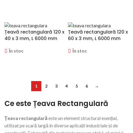
CERERE OFERTA
CERERE OFERTA
Țeavă rectangulară 120 x
Țeavă rectangulară 120 x
40 x 3 mm, L 6000 mm
60 x 3 mm, L 6000 mm
În stoc
În stoc
CERERE OFERTA
CERERE OFERTA
1
2
3
4
5
6
→
Ce este Țeava Rectangulară
Țeava rectangulară
este un element structural esențial,
utilizat pe scară largă în diverse aplicații industriale și de
construcții. Fabricată din materiale precum oțelul, aluminiul