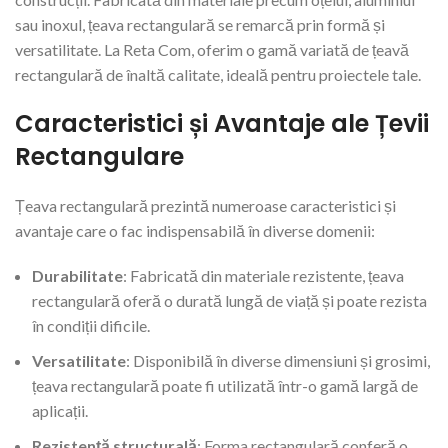
sau inoxul, țeava rectangulară se remarcă prin formă și
versatilitate. La Reta Com, oferim o gamă variată de țeavă
rectangulară de înaltă calitate, ideală pentru proiectele tale.
Caracteristici și Avantaje ale Țevii
Rectangulare
Țeava rectangulară prezintă numeroase caracteristici și
avantaje care o fac indispensabilă în diverse domenii:
Durabilitate
: Fabricată din materiale rezistente, țeava
rectangulară oferă o durată lungă de viață și poate rezista
în condiții dificile.
Versatilitate
: Disponibilă în diverse dimensiuni și grosimi,
țeava rectangulară poate fi utilizată într-o gamă largă de
aplicații.
Rezistență structurală
: Forma rectangulară conferă o