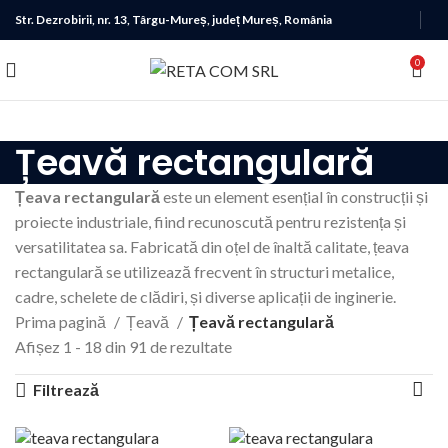
Str. Dezrobirii, nr. 13, Târgu-Mureș, județ Mureș, România
0
Țeavă rectangulară
Țeava rectangulară
este un element esențial în construcții și
proiecte industriale, fiind recunoscută pentru rezistența și
versatilitatea sa. Fabricată din oțel de înaltă calitate, țeava
rectangulară se utilizează frecvent în structuri metalice,
cadre, schelete de clădiri, și diverse aplicații de inginerie.
Prima pagină
Țeavă
Țeavă rectangulară
Afișez 1 - 18 din 91 de rezultate
Filtrează