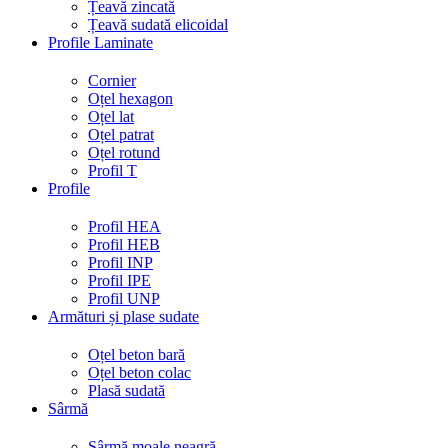
Țeavă zincată
Țeavă sudată elicoidal
Profile Laminate
Cornier
Oțel hexagon
Oțel lat
Oțel patrat
Oțel rotund
Profil T
Profile
Profil HEA
Profil HEB
Profil INP
Profil IPE
Profil UNP
Armături și plase sudate
Oțel beton bară
Oțel beton colac
Plasă sudată
Sârmă
Sârmă moale neagră