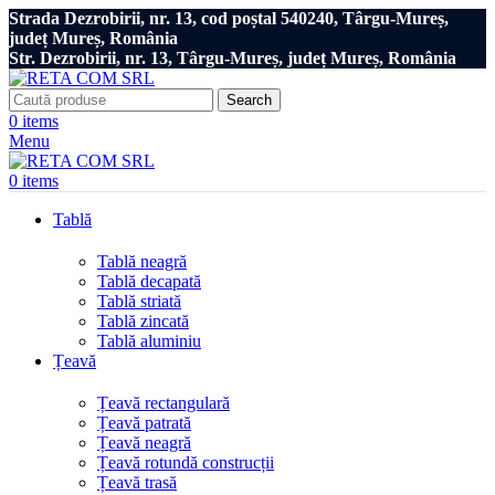
Strada Dezrobirii, nr. 13, cod poștal 540240, Târgu-Mureș,
județ Mureș, România
Str. Dezrobirii, nr. 13, Târgu-Mureș, județ Mureș, România
Search
0
items
Menu
0
items
Tablă
Tablă neagră
Tablă decapată
Tablă striată
Tablă zincată
Tablă aluminiu
Țeavă
Țeavă rectangulară
Țeavă patrată
Țeavă neagră
Țeavă rotundă construcții
Țeavă trasă