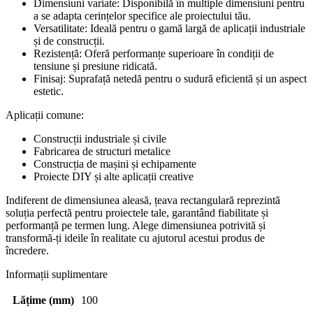
Dimensiuni variate: Disponibilă în multiple dimensiuni pentru
a se adapta cerințelor specifice ale proiectului tău.
Versatilitate: Ideală pentru o gamă largă de aplicații industriale
și de construcții.
Rezistență: Oferă performanțe superioare în condiții de
tensiune și presiune ridicată.
Finisaj: Suprafață netedă pentru o sudură eficientă și un aspect
estetic.
Aplicații comune:
Construcții industriale și civile
Fabricarea de structuri metalice
Construcția de mașini și echipamente
Proiecte DIY și alte aplicații creative
Indiferent de dimensiunea aleasă, țeava rectangulară reprezintă
soluția perfectă pentru proiectele tale, garantând fiabilitate și
performanță pe termen lung. Alege dimensiunea potrivită și
transformă-ți ideile în realitate cu ajutorul acestui produs de
încredere.
Informații suplimentare
Lățime (mm)
100