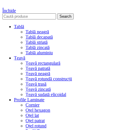
Închide
Search
Tablă
Tablă neagră
Tablă decapată
Tablă striată
Tablă zincată
Tablă aluminiu
Țeavă
Țeavă rectangulară
Țeavă patrată
Țeavă neagră
Țeavă rotundă construcții
Țeavă trasă
Țeavă zincată
Țeavă sudată elicoidal
Profile Laminate
Cornier
Oțel hexagon
Oțel lat
Oțel patrat
Oțel rotund