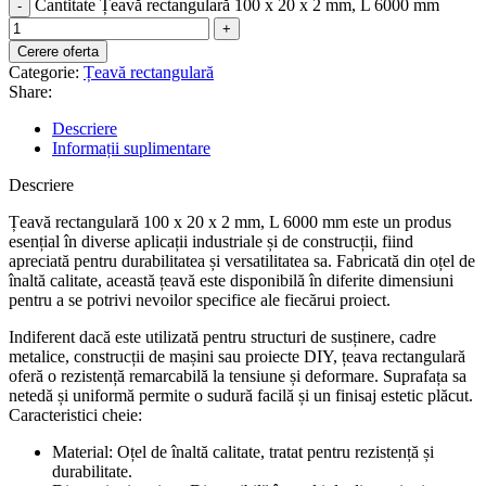
Cantitate Țeavă rectangulară 100 x 20 x 2 mm, L 6000 mm
Cerere oferta
Categorie:
Țeavă rectangulară
Share:
Descriere
Informații suplimentare
Descriere
Țeavă rectangulară 100 x 20 x 2 mm, L 6000 mm este un produs
esențial în diverse aplicații industriale și de construcții, fiind
apreciată pentru durabilitatea și versatilitatea sa. Fabricată din oțel de
înaltă calitate, această țeavă este disponibilă în diferite dimensiuni
pentru a se potrivi nevoilor specifice ale fiecărui proiect.
Indiferent dacă este utilizată pentru structuri de susținere, cadre
metalice, construcții de mașini sau proiecte DIY, țeava rectangulară
oferă o rezistență remarcabilă la tensiune și deformare. Suprafața sa
netedă și uniformă permite o sudură facilă și un finisaj estetic plăcut.
Caracteristici cheie:
Material: Oțel de înaltă calitate, tratat pentru rezistență și
durabilitate.