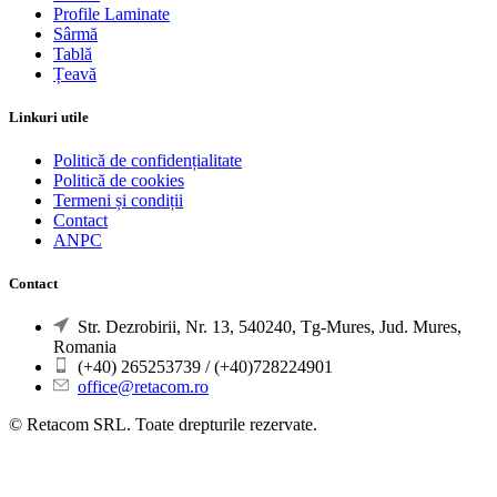
Profile Laminate
Sârmă
Tablă
Țeavă
Linkuri utile
Politică de confidențialitate
Politică de cookies
Termeni și condiții
Contact
ANPC
Contact
Str. Dezrobirii, Nr. 13, 540240, Tg-Mures, Jud. Mures,
Romania
(+40) 265253739 / (+40)728224901
office@retacom.ro
© Retacom SRL. Toate drepturile rezervate.