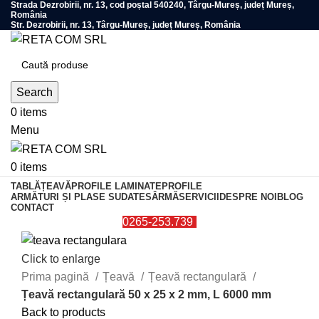
Strada Dezrobirii, nr. 13, cod poștal 540240, Târgu-Mureș, județ Mureș,
România
Str. Dezrobirii, nr. 13, Târgu-Mureș, județ Mureș, România
Search
0
items
Menu
0
items
TABLĂ
ȚEAVĂ
PROFILE LAMINATE
PROFILE
ARMĂTURI ȘI PLASE SUDATE
SÂRMĂ
SERVICII
DESPRE NOI
BLOG
CONTACT
0265-253.739
Click to enlarge
Prima pagină
Țeavă
Țeavă rectangulară
Țeavă rectangulară 50 x 25 x 2 mm, L 6000 mm
Back to products