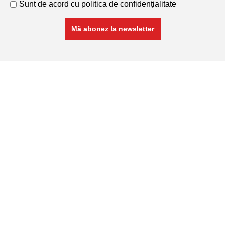
Sunt de acord cu
politica de confidențialitate
RETA COM SRL
Cod Unic de Înregistrare: 11741468
Nr. Înmatricular: J26/288/1999
Produse
Armături și plase sudate
Profile
Profile Laminate
Sârmă