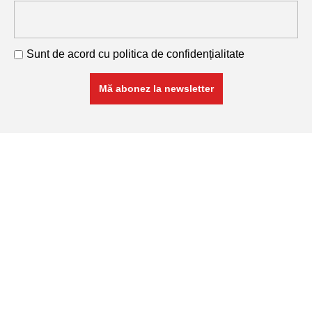
Sunt de acord cu
politica de confidențialitate
RETA COM SRL
Cod Unic de Înregistrare: 11741468
Nr. Înmatricular: J26/288/1999
Produse
Armături și plase sudate
Profile