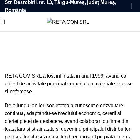
Str. Dezrobirii, nr. 13, Târgu-Mureș, județ Mureș,
România
Despre noi
RETA COM SRL a fost infiintata in anul 1999, avand ca
obiect de activitate principal comertul cu materiale feroase
si neferoase.
De-a lungul anilor, societatea a cunoscut o dezvoltare
continua, adaptandu-se mediului economic, cererii si
ofertei pietei de desfacere, avand colaborari cu firme din
toata tara si strainatate si devenind principalul distribuitor
pe piata locala si zonala, fiind recunoscut pe piata interna