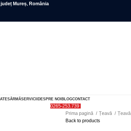
, județ Mureș, România
0
items
DATE
SÂRMĂ
SERVICII
DESPRE NOI
BLOG
CONTACT
0265-253.739
Prima pagină
Țeavă
Țeavă
Back to products