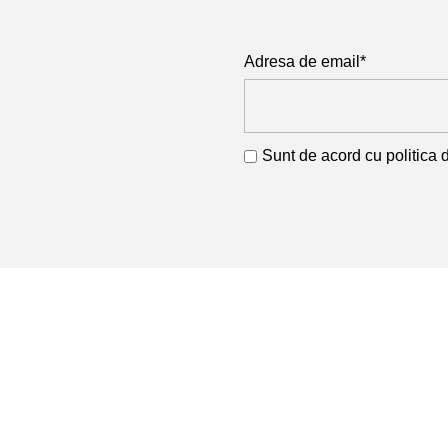
Adresa de email*
Sunt de acord cu
politica 
Produse
Armături și 
Profile
RETA COM SRL
Cod Unic de Înregistrare: 11741468
Profile Lami
Nr. Înmatricular: J26/288/1999
Sârmă