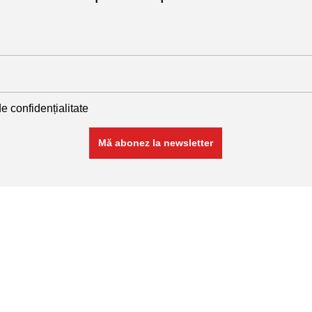
de confidențialitate
Linkuri utile
plase sudate
Politică de confidențialitate
Politică de cookies
nate
Termeni și condiții
Contact