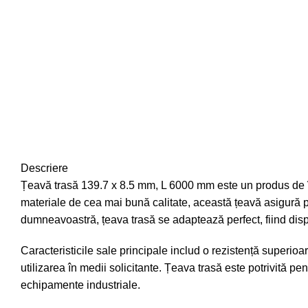
Descriere
Țeavă trasă 139.7 x 8.5 mm, L 6000 mm este un produs de înalt
materiale de cea mai bună calitate, această țeavă asigură pe
dumneavoastră, țeava trasă se adaptează perfect, fiind disp
Caracteristicile sale principale includ o rezistență superioa
utilizarea în medii solicitante. Țeava trasă este potrivită pe
echipamente industriale.