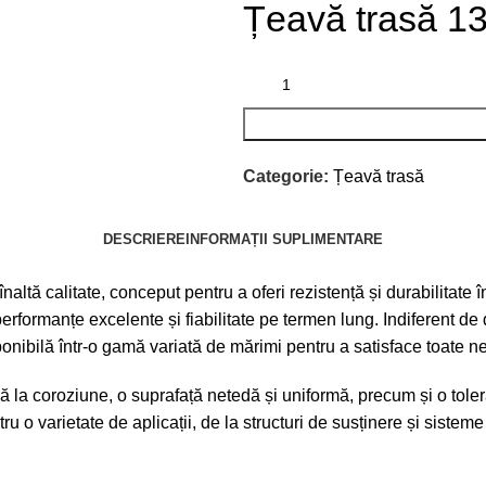
Țeavă trasă 1
Categorie:
Țeavă trasă
DESCRIERE
INFORMAȚII SUPLIMENTARE
ă calitate, conceput pentru a oferi rezistență și durabilitate în d
rformanțe excelente și fiabilitate pe termen lung. Indiferent de
onibilă într-o gamă variată de mărimi pentru a satisface toate 
ră la coroziune, o suprafață netedă și uniformă, precum și o tole
ntru o varietate de aplicații, de la structuri de susținere și sist