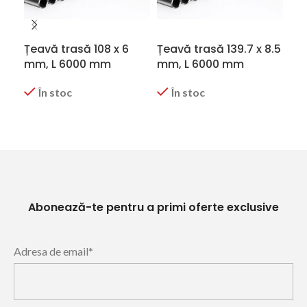
Țeavă trasă 108 x 6
Țeavă trasă 139.7 x 8.5
Țea
mm, L 6000 mm
mm, L 6000 mm
mm
În stoc
În stoc
CERERE OFERTA
CERERE OFERTA
C
Abonează-te pentru a primi oferte exclusive
Adresa de email*