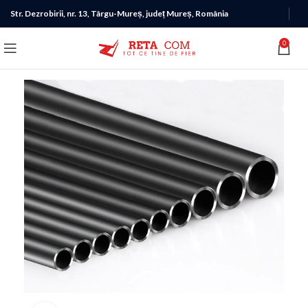
Str. Dezrobirii, nr. 13, Târgu-Mureș, județ Mureș, România
0