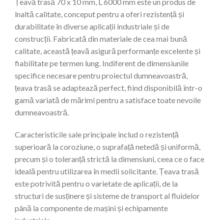
Țeavă trasă 70 x 10 mm, L 6000 mm este un produs de
înaltă calitate, conceput pentru a oferi rezistență și
durabilitate în diverse aplicații industriale și de
construcții. Fabricată din materiale de cea mai bună
calitate, această țeavă asigură performanțe excelente și
fiabilitate pe termen lung. Indiferent de dimensiunile
specifice necesare pentru proiectul dumneavoastră,
țeava trasă se adaptează perfect, fiind disponibilă într-o
gamă variată de mărimi pentru a satisface toate nevoile
dumneavoastră.
Caracteristicile sale principale includ o rezistență
superioară la coroziune, o suprafață netedă și uniformă,
precum și o toleranță strictă la dimensiuni, ceea ce o face
ideală pentru utilizarea în medii solicitante. Țeava trasă
este potrivită pentru o varietate de aplicații, de la
structuri de susținere și sisteme de transport al fluidelor
până la componente de mașini și echipamente