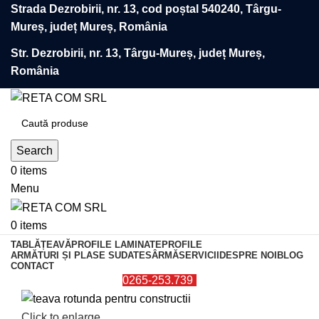
Strada Dezrobirii, nr. 13, cod poștal 540240, Târgu-
Mureș, județ Mureș, România
Str. Dezrobirii, nr. 13, Târgu-Mureș, județ Mureș,
România
Search
0
items
Menu
0
items
TABLĂ
ȚEAVĂ
PROFILE LAMINATE
PROFILE
ARMĂTURI ȘI PLASE SUDATE
SÂRMĂ
SERVICII
DESPRE NOI
BLOG
CONTACT
0265-253.739
Click to enlarge