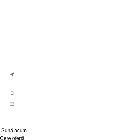
Politică de confidențialitate
Politică de cookies
Termeni și condiții
Contact
ANPC
Contact
Str. Dezrobirii, Nr. 13, 540240, Tg-Mures, Jud. Mures,
Romania
(+40) 265253739 / (+40)728224901
office@retacom.ro
© Retacom SRL. Toate drepturile rezervate.
Sună acum
Cere ofertă