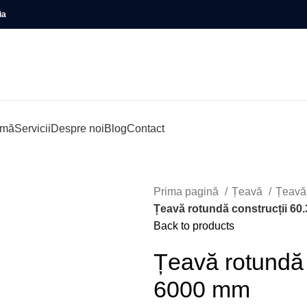
ia
rmă
Servicii
Despre noi
Blog
Contact
Prima pagină
Țeavă
Țeavă 
Țeavă rotundă construcții 60
Back to products
Țeavă rotundă 
6000 mm