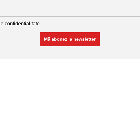
de confidențialitate
Linkuri utile
plase sudate
Politică de confidențialitate
Politică de cookies
nate
Termeni și condiții
Contact
ANPC