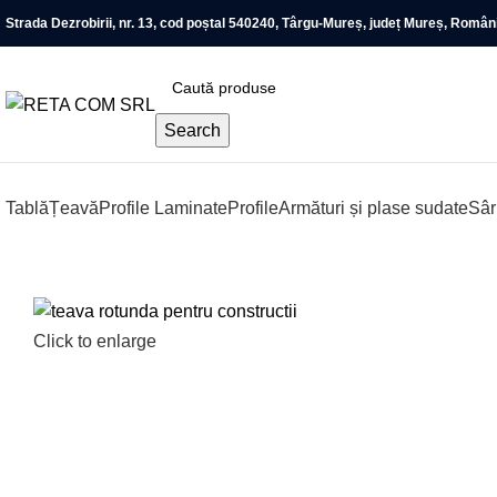
Strada Dezrobirii, nr. 13, cod poștal 540240, Târgu-Mureș, județ Mureș, Român
Search
Tablă
Țeavă
Profile Laminate
Profile
Armături și plase sudate
Sâ
Click to enlarge