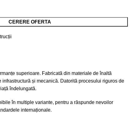
CERERE OFERTA
rucții
ormanțe superioare. Fabricată din materiale de înaltă
de infrastructură și mecanică. Datorită procesului riguros de
viață îndelungată.
bile în multiple variante, pentru a răspunde nevoilor
tandardele internaționale.