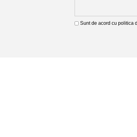
Sunt de acord cu
politica 
Produse
Armături și 
Profile
RETA COM SRL
Cod Unic de Înregistrare: 11741468
Profile Lami
Nr. Înmatricular: J26/288/1999
Sârmă
Tablă
Țeavă