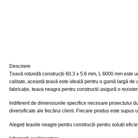
Descriere
Țeavă rotundă construcții 60.3 x 5.6 mm, L 6000 mm este un p
calitate, această țeavă este ideală pentru o gamă largă de apl
fabricație, teava neagra pentru constructii asigură o reziste
Indiferent de dimensiunile specifice necesare proiectului d
diversificate ale fiecărui client. Fiecare produs este supus un
Alegeți teavile neagre pentru constructii pentru soluții efic