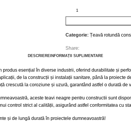
Categorie:
Țeavă rotundă const
Share:
DESCRIERE
INFORMAȚII SUPLIMENTARE
rodus esențial în diverse industrii, oferind durabilitate și perf
icații, de la construcții și instalații sanitare, până la proiecte 
nță crescută la coroziune și uzură, garantând astfel o durată de 
umneavoastră, aceste teavi neagre pentru constructii sunt disponi
ui control strict al calității, asigurând astfel conformitatea cu s
iente și de lungă durată în proiectele dumneavoastră!