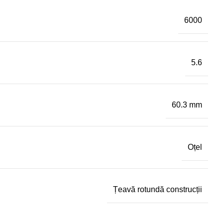
6000
5.6
60.3 mm
Oțel
Țeavă rotundă construcții