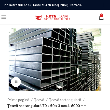
Str. Dezrobirii, nr. 13, Târgu-Mureș, județ Mureș, România
0
Click to enlarge
Prima pagină
Țeavă
Țeavă rectangulară
Țeavă rectangulară 70 x 50 x 3 mm, L 6000 mm