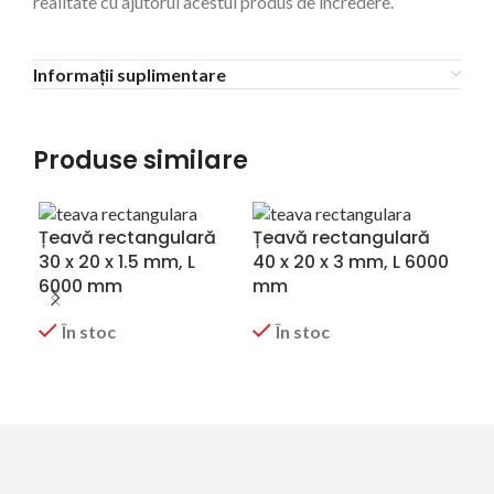
realitate cu ajutorul acestui produs de încredere.
Informații suplimentare
Produse similare
Țeavă rectangulară
Țeavă rectangulară
Țe
30 x 20 x 1.5 mm, L
40 x 20 x 3 mm, L 6000
40 
6000 mm
mm
m
În stoc
În stoc
CERERE OFERTA
CERERE OFERTA
C