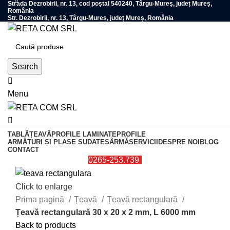
0
Strada Dezrobirii, nr. 13, cod poștal 540240, Târgu-Mureș, județ Mureș,
România
Str. Dezrobirii, nr. 13, Târgu-Mureș, județ Mureș, România
Search
0
Menu
TABLĂ
ȚEAVĂ
PROFILE LAMINATE
PROFILE
ARMĂTURI ȘI PLASE SUDATE
SÂRMĂ
SERVICII
DESPRE NOI
BLOG
CONTACT
0265-253.739
Click to enlarge
Prima pagină
Țeavă
Țeavă rectangulară
Țeavă rectangulară 30 x 20 x 2 mm, L 6000 mm
Back to products