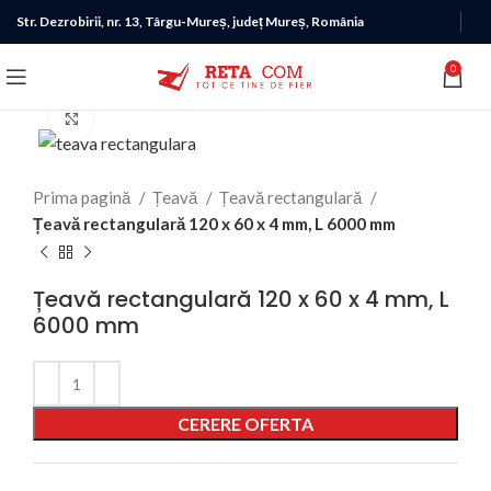
Str. Dezrobirii, nr. 13, Târgu-Mureș, județ Mureș, România
0
Click to enlarge
Prima pagină
Țeavă
Țeavă rectangulară
Țeavă rectangulară 120 x 60 x 4 mm, L 6000 mm
Țeavă rectangulară 120 x 60 x 4 mm, L
6000 mm
Alternative:
CERERE OFERTA