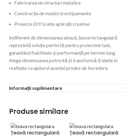
Fabricarea de structuri metalice
Construcția de mașini și echipamente
Proiecte DIY și alte aplicații creative
Indiferent de dimensiunea aleasă, țeava rectangulară
reprezintă soluția perfectă pentru proiectele tale,
garantând fiabilitate și performanță pe termen lung.
Alege dimensiunea potrivită și transformă-ți ideile în
realitate cu ajutorul acestui produs de încredere.
Informații suplimentare
Produse similare
Țeavă rectangulară
Țeavă rectangulară
Țe