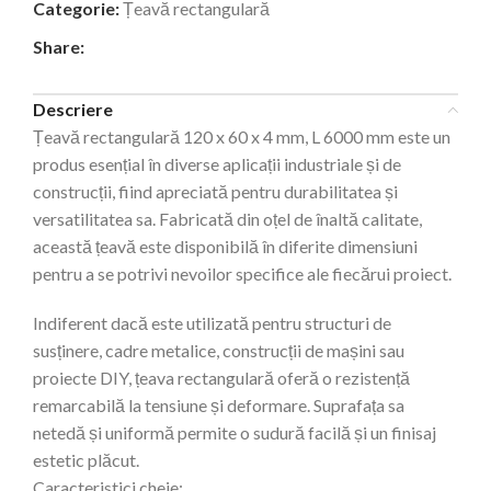
Categorie:
Țeavă rectangulară
Share:
Descriere
Țeavă rectangulară 120 x 60 x 4 mm, L 6000 mm este un
produs esențial în diverse aplicații industriale și de
construcții, fiind apreciată pentru durabilitatea și
versatilitatea sa. Fabricată din oțel de înaltă calitate,
această țeavă este disponibilă în diferite dimensiuni
pentru a se potrivi nevoilor specifice ale fiecărui proiect.
Indiferent dacă este utilizată pentru structuri de
susținere, cadre metalice, construcții de mașini sau
proiecte DIY, țeava rectangulară oferă o rezistență
remarcabilă la tensiune și deformare. Suprafața sa
netedă și uniformă permite o sudură facilă și un finisaj
estetic plăcut.
Caracteristici cheie: