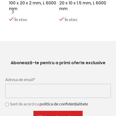
100 x 20 x 2 mm, L 6000
20 x 10 x 1.5 mm, L 6000
30 
mm
mm
m
În stoc
În stoc
CERERE OFERTA
CERERE OFERTA
C
Abonează-te pentru a primi oferte exclusive
Adresa de email*
Sunt de acord cu
politica de confidențialitate