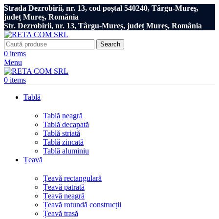
Strada Dezrobirii, nr. 13, cod poștal 540240, Târgu-Mureș,
județ Mureș, România
Str. Dezrobirii, nr. 13, Târgu-Mureș, județ Mureș, România
Search
0
items
Menu
0
items
Tablă
Tablă neagră
Tablă decapată
Tablă striată
Tablă zincată
Tablă aluminiu
Țeavă
Țeavă rectangulară
Țeavă patrată
Țeavă neagră
Țeavă rotundă construcții
Țeavă trasă