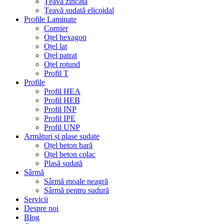
Țeavă zincată
Țeavă sudată elicoidal
Profile Laminate
Cornier
Oțel hexagon
Oțel lat
Oțel patrat
Oțel rotund
Profil T
Profile
Profil HEA
Profil HEB
Profil INP
Profil IPE
Profil UNP
Armături și plase sudate
Oțel beton bară
Oțel beton colac
Plasă sudată
Sârmă
Sârmă moale neagră
Sârmă pentru sudură
Servicii
Despre noi
Blog