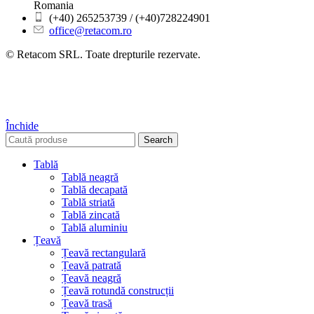
Romania
(+40) 265253739 / (+40)728224901
office@retacom.ro
© Retacom SRL. Toate drepturile rezervate.
Închide
Search
Tablă
Tablă neagră
Tablă decapată
Tablă striată
Tablă zincată
Tablă aluminiu
Țeavă
Țeavă rectangulară
Țeavă patrată
Țeavă neagră
Țeavă rotundă construcții
Țeavă trasă