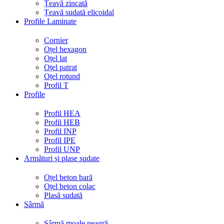
Țeavă zincată
Țeavă sudată elicoidal
Profile Laminate
Cornier
Oțel hexagon
Oțel lat
Oțel patrat
Oțel rotund
Profil T
Profile
Profil HEA
Profil HEB
Profil INP
Profil IPE
Profil UNP
Armături și plase sudate
Oțel beton bară
Oțel beton colac
Plasă sudată
Sârmă
Sârmă moale neagră