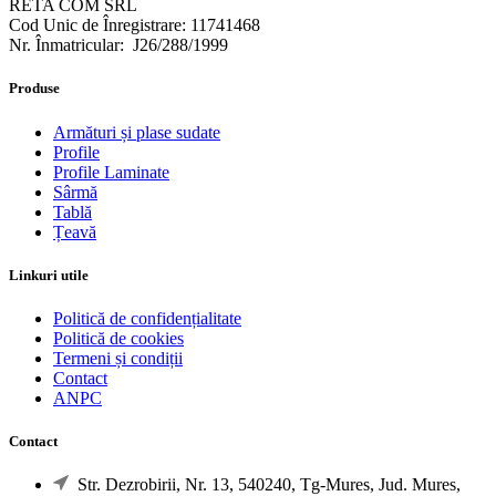
RETA COM SRL
Cod Unic de Înregistrare: 11741468
Nr. Înmatricular: J26/288/1999
Produse
Armături și plase sudate
Profile
Profile Laminate
Sârmă
Tablă
Țeavă
Linkuri utile
Politică de confidențialitate
Politică de cookies
Termeni și condiții
Contact
ANPC
Contact
Str. Dezrobirii, Nr. 13, 540240, Tg-Mures, Jud. Mures,