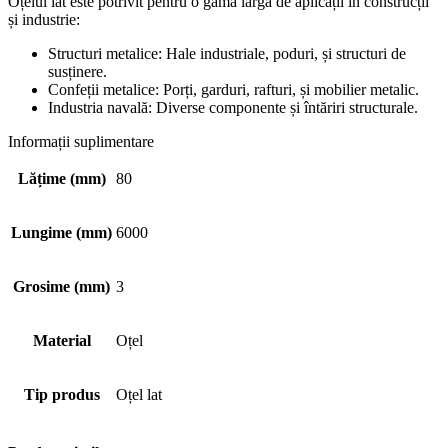
Oțelul lat este potrivit pentru o gamă largă de aplicații în construcții
și industrie:
Structuri metalice: Hale industriale, poduri, și structuri de
susținere.
Confeții metalice: Porți, garduri, rafturi, și mobilier metalic.
Industria navală: Diverse componente și întăriri structurale.
Informații suplimentare
Lățime (mm)
80
Lungime (mm)
6000
Grosime (mm)
3
Material
Oțel
Tip produs
Oțel lat