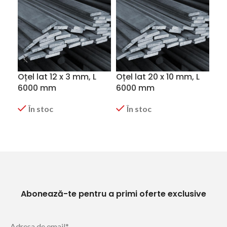
Oțel lat 12 x 3 mm, L
Oțel lat 20 x 10 mm, L
Oțe
6000 mm
6000 mm
60
În stoc
În stoc
CERERE OFERTA
CERERE OFERTA
C
Abonează-te pentru a primi oferte exclusive
Adresa de email*