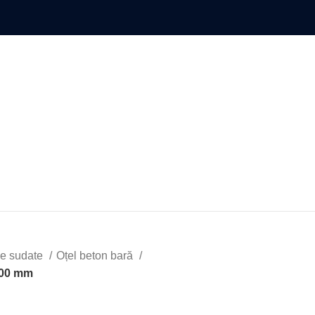
se sudate
Oțel beton bară
000 mm