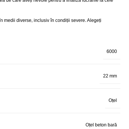
tea de care aveți nevoie pentru a finaliza lucrările la cele
în medii diverse, inclusiv în condiții severe. Alegeți
6000
22 mm
Oțel
Oțel beton bară