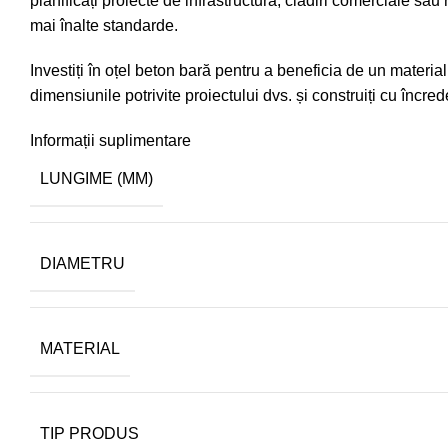
planificați proiecte de infrastructură, clădiri comerciale sau 
mai înalte standarde.
Investiți în oțel beton bară pentru a beneficia de un material 
dimensiunile potrivite proiectului dvs. și construiți cu încred
Informații suplimentare
LUNGIME (MM)
DIAMETRU
MATERIAL
TIP PRODUS