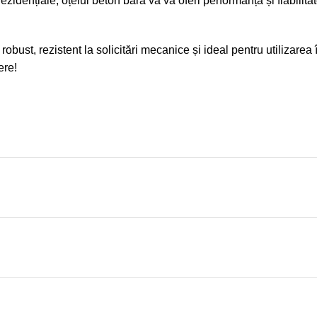
rezidențiale, oțelul beton bară vă va oferi performanța și fiabilita
robust, rezistent la solicitări mecanice și ideal pentru utilizarea 
ere!