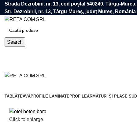
Strada Dezrobirii, nr. 13, cod poștal 540240, Târgu-Mureș
Str. Dezrobirii, nr. 13, Târgu-Mureș, județ Mureș, România
Search
TABLĂ
ȚEAVĂ
PROFILE LAMINATE
PROFILE
ARMĂTURI ȘI PLASE SU
Click to enlarge