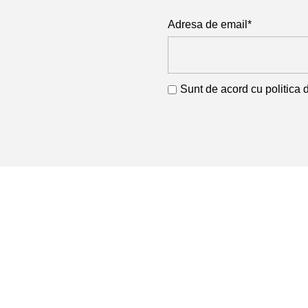
Adresa de email*
Sunt de acord cu
politica 
Produse
Armături și 
Profile
RETA COM SRL
Cod Unic de Înregistrare: 11741468
Profile Lami
Nr. Înmatricular: J26/288/1999
Sârmă
Tablă