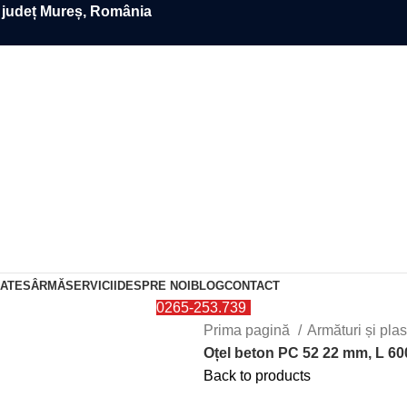
, județ Mureș, România
0
items
DATE
SÂRMĂ
SERVICII
DESPRE NOI
BLOG
CONTACT
0265-253.739
Prima pagină
Armături și pla
Oțel beton PC 52 22 mm, L 6
Back to products