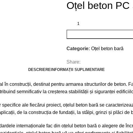
Oțel beton PC
Categorie:
Oțel beton bară
Share:
DESCRIERE
INFORMAȚII SUPLIMENTARE
 construcții, destinat pentru armarea structurilor de beton. Fabr
ibuind semnificativ la creșterea stabilității și siguranței edificiilo
pecifice ale fiecărui proiect, oțelul beton bară se caracterizează
icații, de la construcția de fundații, la stâlpi, grinzi și plăci de 
dardele internaționale fac din oțelul beton bară o alegere de încr