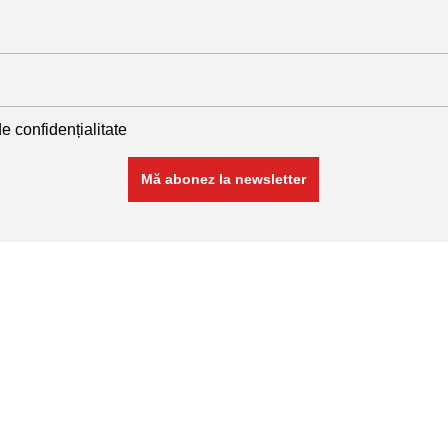
de confidențialitate
Linkuri utile
plase sudate
Politică de confidențialitate
Politică de cookies
nate
Termeni și condiții
Contact
ANPC