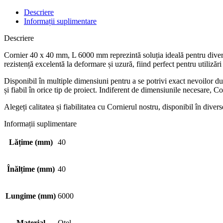
Descriere
Informații suplimentare
Descriere
Cornier 40 x 40 mm, L 6000 mm reprezintă soluția ideală pentru diverse apl
rezistență excelentă la deformare și uzură, fiind perfect pentru utilizări
Disponibil în multiple dimensiuni pentru a se potrivi exact nevoilor du
și fiabil în orice tip de proiect. Indiferent de dimensiunile necesare, C
Alegeți calitatea și fiabilitatea cu Cornierul nostru, disponibil în div
Informații suplimentare
Lățime (mm)
40
Înălțime (mm)
40
Lungime (mm)
6000
Material
Oțel