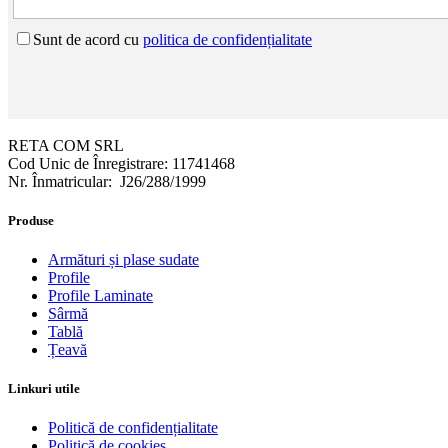
Sunt de acord cu
politica de confidențialitate
RETA COM SRL
Cod Unic de Înregistrare: 11741468
Nr. Înmatricular: J26/288/1999
Produse
Armături și plase sudate
Profile
Profile Laminate
Sârmă
Tablă
Țeavă
Linkuri utile
Politică de confidențialitate
Politică de cookies