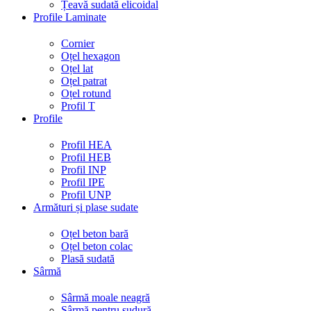
Țeavă sudată elicoidal
Profile Laminate
Cornier
Oțel hexagon
Oțel lat
Oțel patrat
Oțel rotund
Profil T
Profile
Profil HEA
Profil HEB
Profil INP
Profil IPE
Profil UNP
Armături și plase sudate
Oțel beton bară
Oțel beton colac
Plasă sudată
Sârmă
Sârmă moale neagră
Sârmă pentru sudură