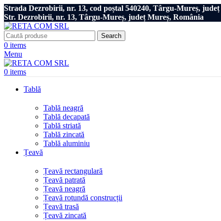
Strada Dezrobirii, nr. 13, cod poștal 540240, Târgu-Mureș, jud
Str. Dezrobirii, nr. 13, Târgu-Mureș, județ Mureș, România
Search
0
items
Menu
0
items
Tablă
Tablă neagră
Tablă decapată
Tablă striată
Tablă zincată
Tablă aluminiu
Țeavă
Țeavă rectangulară
Țeavă patrată
Țeavă neagră
Țeavă rotundă construcții
Țeavă trasă
Țeavă zincată