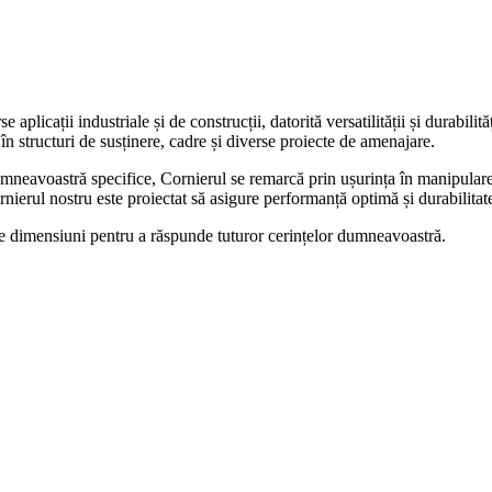
icații industriale și de construcții, datorită versatilității și durabilităț
 în structuri de susținere, cadre și diverse proiecte de amenajare.
mneavoastră specifice, Cornierul se remarcă prin ușurința în manipulare ș
ornierul nostru este proiectat să asigure performanță optimă și durabilita
erse dimensiuni pentru a răspunde tuturor cerințelor dumneavoastră.