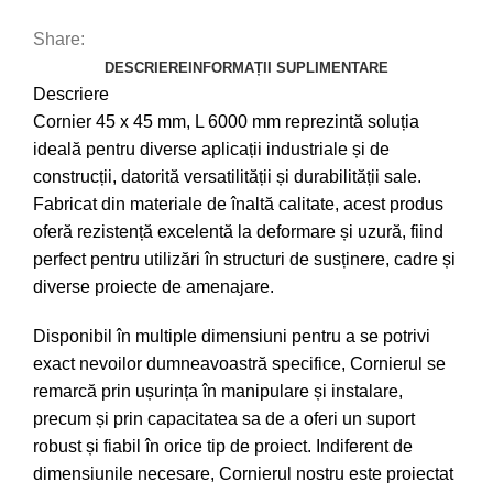
Share:
DESCRIERE
INFORMAȚII SUPLIMENTARE
Descriere
Cornier 45 x 45 mm, L 6000 mm reprezintă soluția
ideală pentru diverse aplicații industriale și de
construcții, datorită versatilității și durabilității sale.
Fabricat din materiale de înaltă calitate, acest produs
oferă rezistență excelentă la deformare și uzură, fiind
perfect pentru utilizări în structuri de susținere, cadre și
diverse proiecte de amenajare.
Disponibil în multiple dimensiuni pentru a se potrivi
exact nevoilor dumneavoastră specifice, Cornierul se
remarcă prin ușurința în manipulare și instalare,
precum și prin capacitatea sa de a oferi un suport
robust și fiabil în orice tip de proiect. Indiferent de
dimensiunile necesare, Cornierul nostru este proiectat