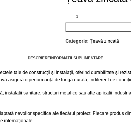
Categorie:
Țeavă zincată
DESCRIERE
INFORMAȚII SUPLIMENTARE
ele tale de construcții și instalații, oferind durabilitate și rezi
eavă asigură o performanță de lungă durată, indiferent de condițiil
 instalații sanitare, structuri metalice sau alte aplicații industria
aptată nevoilor specifice ale fiecărui proiect. Fiecare produs di
e internaționale.