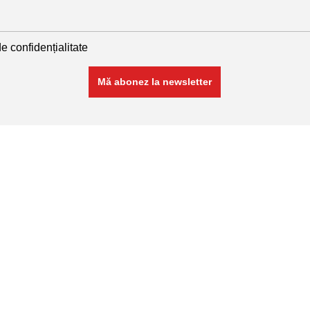
de confidențialitate
Linkuri utile
plase sudate
Politică de confidențialitate
Politică de cookies
nate
Termeni și condiții
Contact
ANPC