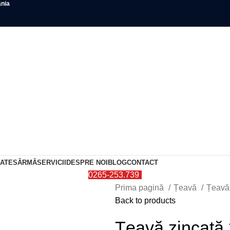
ânia
0
items
DATE
SÂRMĂ
SERVICII
DESPRE NOI
BLOG
CONTACT
0265-253.739
Prima pagină
Țeavă
Țeavă
Back to products
Țeavă zincată