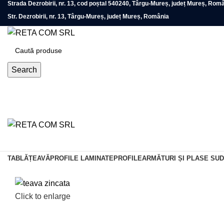
Strada Dezrobirii, nr. 13, cod poștal 540240, Târgu-Mureș, județ Mureș, Rom
Str. Dezrobirii, nr. 13, Târgu-Mureș, județ Mureș, România
Search
TABLĂ
ȚEAVĂ
PROFILE LAMINATE
PROFILE
ARMĂTURI ȘI PLASE SU
Click to enlarge