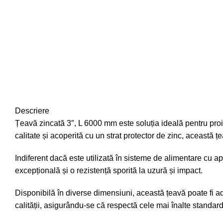
Descriere
Țeavă zincată 3″, L 6000 mm este soluția ideală pentru proiect
calitate și acoperită cu un strat protector de zinc, această ț
Indiferent dacă este utilizată în sisteme de alimentare cu apă,
excepțională și o rezistență sporită la uzură și impact.
Disponibilă în diverse dimensiuni, această țeavă poate fi ad
calității, asigurându-se că respectă cele mai înalte standard