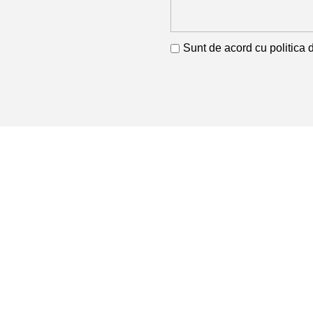
Sunt de acord cu
politica 
Produse
Armături și 
Profile
RETA COM SRL
Cod Unic de Înregistrare: 11741468
Profile Lami
Nr. Înmatricular: J26/288/1999
Sârmă
Tablă
Țeavă