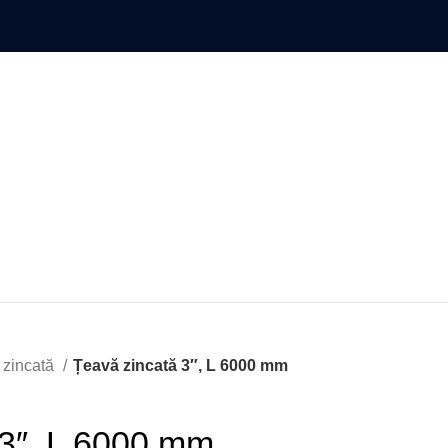
 zincată
Țeavă zincată 3″, L 6000 mm
 3″, L 6000 mm