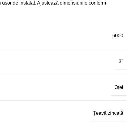
și ușor de instalat. Ajustează dimensiunile conform
6000
3"
Oțel
Țeavă zincată