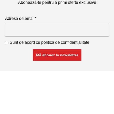
Abonează-te pentru a primi oferte exclusive
Adresa de email*
Sunt de acord cu
politica de confidențialitate
RETA COM SRL
Cod Unic de Înregistrare: 11741468
Nr. Înmatricular: J26/288/1999