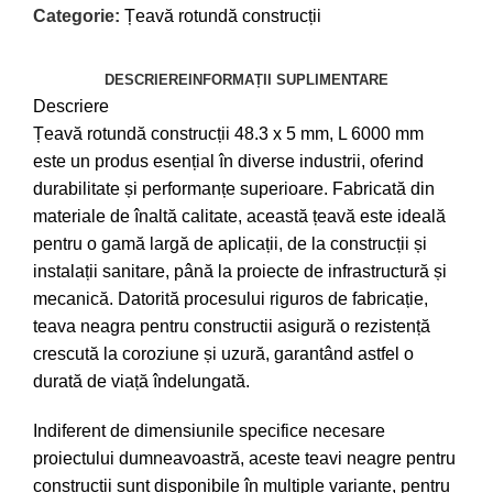
Categorie:
Țeavă rotundă construcții
DESCRIERE
INFORMAȚII SUPLIMENTARE
Descriere
Țeavă rotundă construcții 48.3 x 5 mm, L 6000 mm
este un produs esențial în diverse industrii, oferind
durabilitate și performanțe superioare. Fabricată din
materiale de înaltă calitate, această țeavă este ideală
pentru o gamă largă de aplicații, de la construcții și
instalații sanitare, până la proiecte de infrastructură și
mecanică. Datorită procesului riguros de fabricație,
teava neagra pentru constructii asigură o rezistență
crescută la coroziune și uzură, garantând astfel o
durată de viață îndelungată.
Indiferent de dimensiunile specifice necesare
proiectului dumneavoastră, aceste teavi neagre pentru
constructii sunt disponibile în multiple variante, pentru