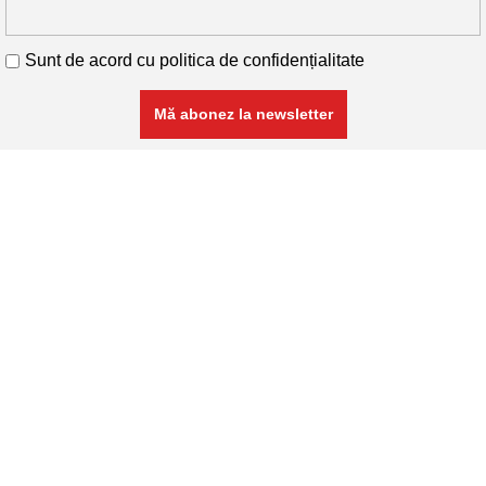
Sunt de acord cu
politica de confidențialitate
RETA COM SRL
Cod Unic de Înregistrare: 11741468
Nr. Înmatricular: J26/288/1999
Produse
Armături și plase sudate
Profile
Profile Laminate