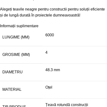
Alegeți teavile neagre pentru constructii pentru soluții eficiente
și de lungă durată în proiectele dumneavoastră!
Informații suplimentare
6000
LUNGIME (MM)
4
GROSIME (MM)
48.3 mm
DIAMETRU
Oțel
MATERIAL
Țeavă rotundă construcții
TIP PRODUS