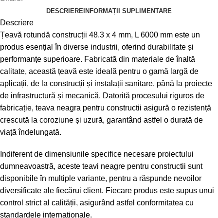
DESCRIERE
INFORMAȚII SUPLIMENTARE
Descriere
Țeavă rotundă construcții 48.3 x 4 mm, L 6000 mm este un
produs esențial în diverse industrii, oferind durabilitate și
performanțe superioare. Fabricată din materiale de înaltă
calitate, această țeavă este ideală pentru o gamă largă de
aplicații, de la construcții și instalații sanitare, până la proiecte
de infrastructură și mecanică. Datorită procesului riguros de
fabricație, teava neagra pentru constructii asigură o rezistență
crescută la coroziune și uzură, garantând astfel o durată de
viață îndelungată.
Indiferent de dimensiunile specifice necesare proiectului
dumneavoastră, aceste teavi neagre pentru constructii sunt
disponibile în multiple variante, pentru a răspunde nevoilor
diversificate ale fiecărui client. Fiecare produs este supus unui
control strict al calității, asigurând astfel conformitatea cu
standardele internaționale.