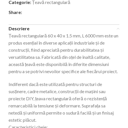
Categorie:
Țeavă rectangulară
Share:
Descriere
Țeavă rectangulară 60 x 40 x 1.5 mm, L 6000 mm este un
produs esențial în diverse aplicații industriale și de
construcții, fiind apreciată pentru durabilitatea și
versatilitatea sa. Fabricată din oțel de înaltă calitate,
această țeavă este disponibilă în diferite dimensiuni
pentru a se potrivi nevoilor specifice ale fiecărui proiect.
Indiferent dacă este utilizată pentru structuri de
susținere, cadre metalice, construcții de mașini sau
proiecte DIY, țeava rectangulară oferă o rezistență
remarcabilă la tensiune și deformare. Suprafața sa
netedă și uniformă permite o sudură facilă și un finisaj
estetic plăcut.
Caracteristici cheie: