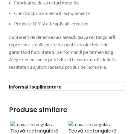
Fabricarea de structuri metalice
Construcția de mașini și echipamente
Proiecte DIY și alte aplicații creative
Indiferent de dimensiunea aleasă, țeava rectangulară
reprezintă soluția perfectă pentru proiectele tale,
garantând fiabilitate și performanță pe termen lung.
Alege dimensiunea potrivită și transformă-ți ideile în
realitate cu ajutorul acestui produs de încredere.
Informații suplimentare
Produse similare
Țeavă rectangulară
Țeavă rectangulară
Țe