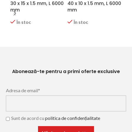
30 x 15 x 1.5 mm, L 6000
40 x 10 x 1.5 mm, L 6000
40 
mm
mm
m
În stoc
În stoc
CERERE OFERTA
CERERE OFERTA
C
Abonează-te pentru a primi oferte exclusive
Adresa de email*
Sunt de acord cu
politica de confidențialitate