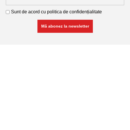
Sunt de acord cu
politica de confidențialitate
RETA COM SRL
Cod Unic de Înregistrare: 11741468
Nr. Înmatricular: J26/288/1999
Produse
Armături și plase sudate
Profile
Profile Laminate