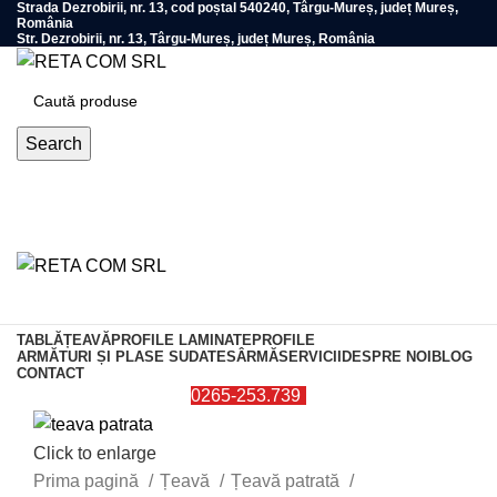
Strada Dezrobirii, nr. 13, cod poștal 540240, Târgu-Mureș, județ Mureș,
România
Str. Dezrobirii, nr. 13, Târgu-Mureș, județ Mureș, România
Search
0
items
TABLĂ
ȚEAVĂ
PROFILE LAMINATE
PROFILE
ARMĂTURI ȘI PLASE SUDATE
SÂRMĂ
SERVICII
DESPRE NOI
BLOG
CONTACT
0265-253.739
Click to enlarge
Prima pagină
Țeavă
Țeavă patrată