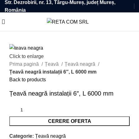
Str. Dezrobirii, nr. 13, Târgu-Mureș, județ Mureș,
România
Click to enlarge
Prima pagină
Țeavă
Țeavă neagră
Țeavă neagră instalații 6″, L 6000 mm
Back to products
Țeavă neagră instalații 6″, L 6000 mm
CERERE OFERTA
Categorie:
Țeavă neagră