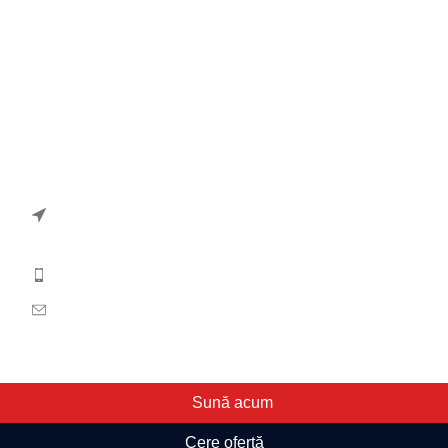
Politică de cookies
Termeni și condiții
Contact
ANPC
Contact
Str. Dezrobirii, Nr. 13, 540240, Tg-Mures, Jud. Mures,
Romania
(+40) 265253739 / (+40)728224901
office@retacom.ro
© Retacom SRL. Toate drepturile rezervate.
Sună acum
Cere ofertă