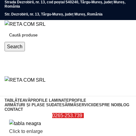
Strada Dezrobirii, nr. 13, cod poștal 540240, Târgu-Mureș, județ Mureș,
România
Str. Dezrobirii, nr. 13, Târgu-Mureș, județ Mureș, România
Search
0
items
TABLĂ
ȚEAVĂ
PROFILE LAMINATE
PROFILE
ARMĂTURI ȘI PLASE SUDATE
SÂRMĂ
SERVICII
DESPRE NOI
BLOG
CONTACT
0265-253.739
Click to enlarge