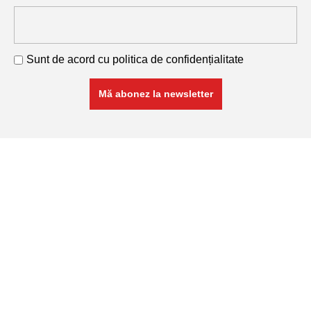
Sunt de acord cu
politica de confidențialitate
RETA COM SRL
Cod Unic de Înregistrare: 11741468
Nr. Înmatricular: J26/288/1999
Produse
Armături și plase sudate