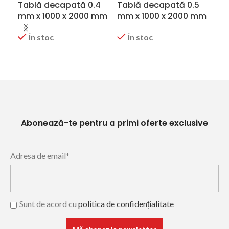
Tablă decapată 0.4
Tablă decapată 0.5
Ta
mm x 1000 x 2000 mm
mm x 1000 x 2000 mm
mm
În stoc
În stoc
CERERE OFERTA
CERERE OFERTA
C
Abonează-te pentru a primi oferte exclusive
Adresa de email*
Sunt de acord cu
politica de confidențialitate