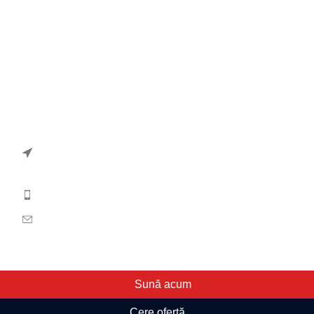
Politică de cookies
Termeni și condiții
Contact
ANPC
Contact
Str. Dezrobirii, Nr. 13, 540240, Tg-Mures, Jud. Mures,
Romania
(+40) 265253739 / (+40)728224901
office@retacom.ro
© Retacom SRL. Toate drepturile rezervate.
Sună acum
Cere ofertă