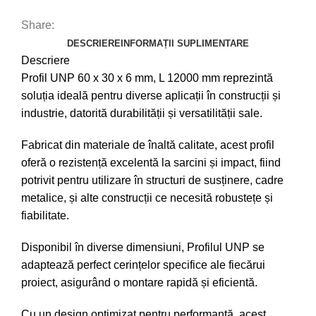
Share:
DESCRIERE
INFORMAȚII SUPLIMENTARE
Descriere
Profil UNP 60 x 30 x 6 mm, L 12000 mm reprezintă
soluția ideală pentru diverse aplicații în construcții și
industrie, datorită durabilității și versatilității sale.
Fabricat din materiale de înaltă calitate, acest profil
oferă o rezistență excelentă la sarcini și impact, fiind
potrivit pentru utilizare în structuri de susținere, cadre
metalice, și alte construcții ce necesită robustețe și
fiabilitate.
Disponibil în diverse dimensiuni, Profilul UNP se
adaptează perfect cerințelor specifice ale fiecărui
proiect, asigurând o montare rapidă și eficientă.
Cu un design optimizat pentru performanță, acest