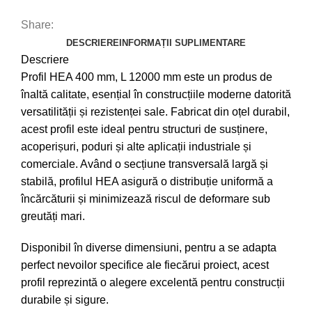
Share:
DESCRIERE
INFORMAȚII SUPLIMENTARE
Descriere
Profil HEA 400 mm, L 12000 mm este un produs de
înaltă calitate, esențial în construcțiile moderne datorită
versatilității și rezistenței sale. Fabricat din oțel durabil,
acest profil este ideal pentru structuri de susținere,
acoperișuri, poduri și alte aplicații industriale și
comerciale. Având o secțiune transversală largă și
stabilă, profilul HEA asigură o distribuție uniformă a
încărcăturii și minimizează riscul de deformare sub
greutăți mari.
Disponibil în diverse dimensiuni, pentru a se adapta
perfect nevoilor specifice ale fiecărui proiect, acest
profil reprezintă o alegere excelentă pentru construcții
durabile și sigure.