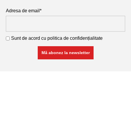
Adresa de email*
Sunt de acord cu
politica de confidențialitate
RETA COM SRL
Cod Unic de Înregistrare: 11741468
Nr. Înmatricular: J26/288/1999
Produse