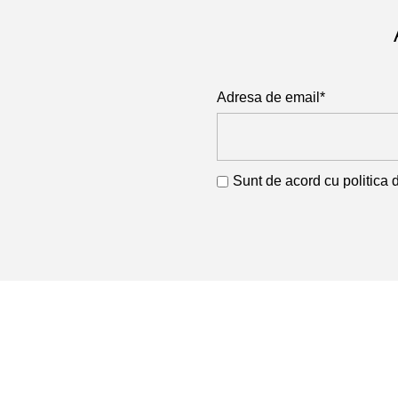
Adresa de email*
Sunt de acord cu
politica 
Produse
Armături și 
Profile
RETA COM SRL
Cod Unic de Înregistrare: 11741468
Profile Lami