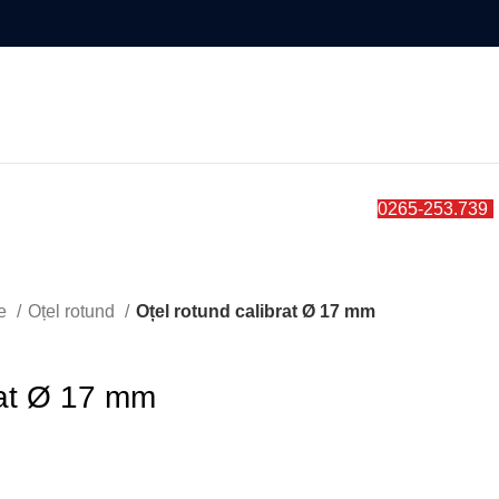
0
items
0265-253.739
te
Oțel rotund
Oțel rotund calibrat Ø 17 mm
rat Ø 17 mm