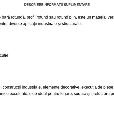
DESCRIERE
INFORMAȚII SUPLIMENTARE
ară rotundă, profil rotund sau rotund plin, este un material versat
ru diverse aplicații industriale și structurale.
cuție
e, construcții industriale, elemente decorative, execuția de piese ș
nice excelente, este ideal pentru forjare, sudură și prelucrare pr