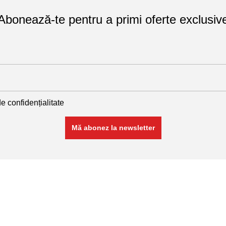
Abonează-te pentru a primi oferte exclusiv
de confidențialitate
Linkuri utile
plase sudate
Politică de confidențialitate
Politică de cookies
nate
Termeni și condiții