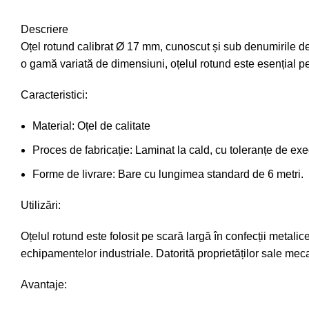
Descriere
Oțel rotund calibrat Ø 17 mm, cunoscut și sub denumirile de b
o gamă variată de dimensiuni, oțelul rotund este esențial pent
Caracteristici:
Material: Oțel de calitate
Proces de fabricație: Laminat la cald, cu toleranțe de exe
Forme de livrare: Bare cu lungimea standard de 6 metri.
Utilizări:
Oțelul rotund este folosit pe scară largă în confecții metalic
echipamentelor industriale. Datorită proprietăților sale meca
Avantaje: