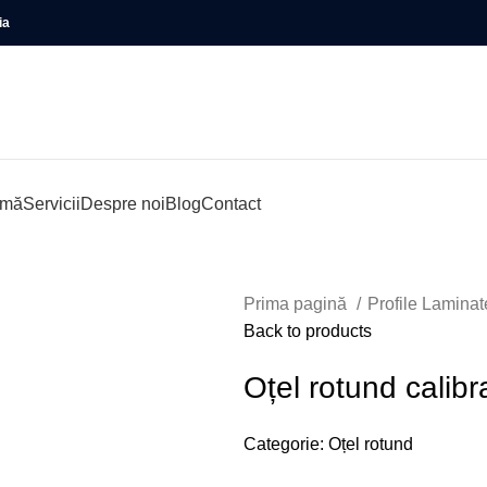
ia
rmă
Servicii
Despre noi
Blog
Contact
Prima pagină
Profile Lamina
Back to products
Oțel rotund calib
Categorie:
Oțel rotund