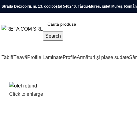
Strada Dezrobirii, nr. 13, cod poștal 540240, Târgu-Mureș, județ Mureș, Român
Search
Tablă
Țeavă
Profile Laminate
Profile
Armături și plase sudate
Sâ
Click to enlarge