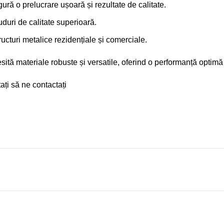
ură o prelucrare ușoară și rezultate de calitate.
uduri de calitate superioară.
tructuri metalice rezidențiale și comerciale.
ită materiale robuste și versatile, oferind o performanță optimă și
ți să ne contactați​