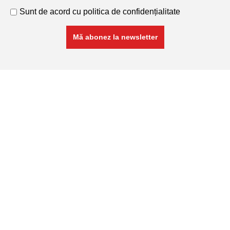
Sunt de acord cu
politica de confidențialitate
RETA COM SRL
Cod Unic de Înregistrare: 11741468
Nr. Înmatricular: J26/288/1999
Produse
Armături și plase sudate
Profile
Profile Laminate