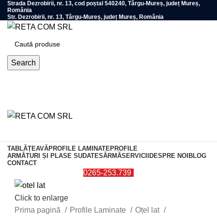
Strada Dezrobirii, nr. 13, cod poștal 540240, Târgu-Mureș, județ Mureș,
România
Str. Dezrobirii, nr. 13, Târgu-Mureș, județ Mureș, România
Search
0
items
TABLĂ
ȚEAVĂ
PROFILE LAMINATE
PROFILE
ARMĂTURI ȘI PLASE SUDATE
SÂRMĂ
SERVICII
DESPRE NOI
BLOG
CONTACT
0265-253.739
Click to enlarge
Prima pagină
Profile Laminate
Oțel lat