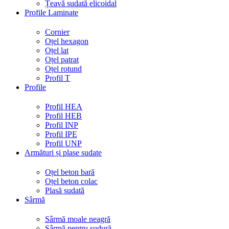
Țeavă sudată elicoidal
Profile Laminate
Cornier
Oțel hexagon
Oțel lat
Oțel patrat
Oțel rotund
Profil T
Profile
Profil HEA
Profil HEB
Profil INP
Profil IPE
Profil UNP
Armături și plase sudate
Oțel beton bară
Oțel beton colac
Plasă sudată
Sârmă
Sârmă moale neagră
Sârmă pentru sudură