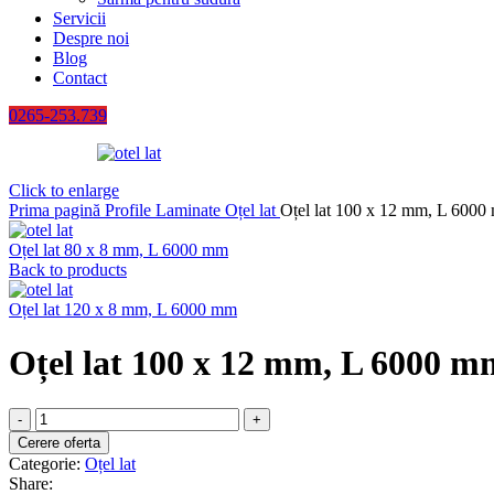
Servicii
Despre noi
Blog
Contact
0265-253.739
Click to enlarge
Prima pagină
Profile Laminate
Oțel lat
Oțel lat 100 x 12 mm, L 600
Oțel lat 80 x 8 mm, L 6000 mm
Back to products
Oțel lat 120 x 8 mm, L 6000 mm
Oțel lat 100 x 12 mm, L 6000 m
Cantitate
Oțel
Cerere oferta
lat
Categorie:
Oțel lat
100
Share: