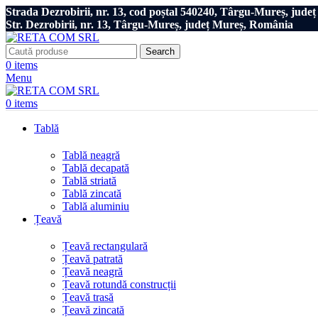
Strada Dezrobirii, nr. 13, cod poștal 540240, Târgu-Mureș, jud
Str. Dezrobirii, nr. 13, Târgu-Mureș, județ Mureș, România
Search
0
items
Menu
0
items
Tablă
Tablă neagră
Tablă decapată
Tablă striată
Tablă zincată
Tablă aluminiu
Țeavă
Țeavă rectangulară
Țeavă patrată
Țeavă neagră
Țeavă rotundă construcții
Țeavă trasă
Țeavă zincată