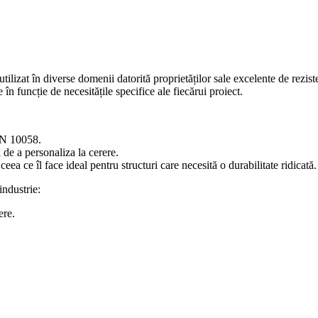
izat în diverse domenii datorită proprietăților sale excelente de reziste
în funcție de necesitățile specifice ale fiecărui proiect.
 EN 10058.
de a personaliza la cerere.
eea ce îl face ideal pentru structuri care necesită o durabilitate ridicată.
industrie:
ere.