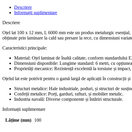
x
12
Descriere
mm,
Informații suplimentare
L
6000
Descriere
mm
Oțel lat 100 x 12 mm, L 6000 mm este un produs metalurgic esențial, util
obținute prin laminare la cald sau presare la rece, cu dimensiuni variate 
Caracteristici principale:
Material: Oțel laminat de înaltă calitate, conform standardului
Dimensiuni disponibile: Lungime standard: 6 metri, cu opțiunea 
Proprietăți mecanice: Rezistență excelentă la torsiune și impact, c
Oțelul lat este potrivit pentru o gamă largă de aplicații în construcții și 
Structuri metalice: Hale industriale, poduri, și structuri de susțin
Confeții metalice: Porți, garduri, rafturi, și mobilier metalic.
Industria navală: Diverse componente și întăriri structurale.
Informații suplimentare
Lățime (mm)
100